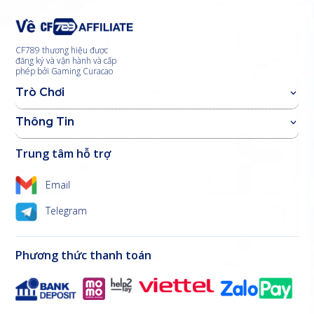
CF789 thương hiệu được
đăng ký và vận hành và cấp
phép bởi Gaming Curacao
Trò Chơi
Thông Tin
Trung tâm hỗ trợ
Email
Telegram
Phương thức thanh toán