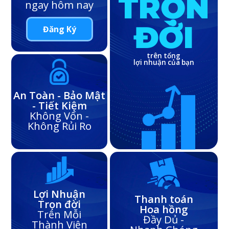
TRỌN
ngay hôm nay
ĐỜI
Đăng Ký
trên tổng
lợi nhuận của bạn
An Toàn - Bảo Mật
- Tiết Kiệm
Không Vốn -
Không Rủi Ro
Lợi Nhuận
Thanh toán
Trọn đời
Hoa hồng
Trên Mỗi
Đầy Dủ -
Thành Viên