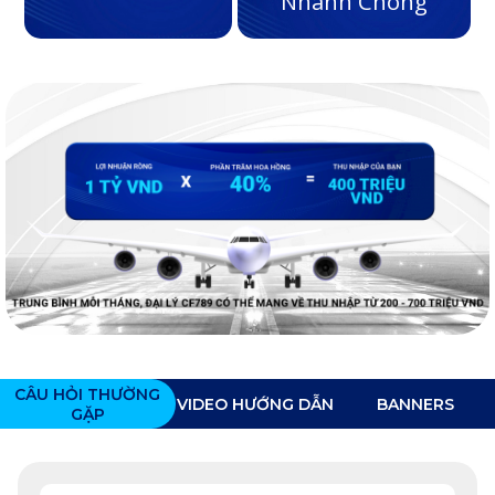
Nhanh Chóng
CÂU HỎI THƯỜNG
VIDEO HƯỚNG DẪN
BANNERS
GẶP